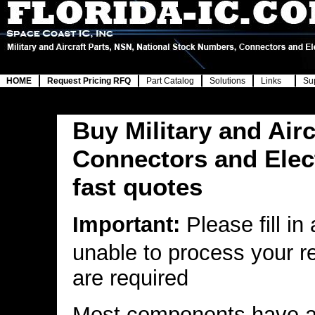
HOME
Request Pricing RFQ
Part Catalog
Solutions
Links
Su
Buy Military and Airc
Connectors and Elec
fast quotes
Important:
Please fill in
unable to process your r
are required
Most components have a 