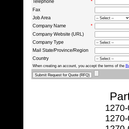
Telephone
*
Fax
Job Area
Company Name
*
Company Website (URL)
Company Type
Mail State/Province/Region
Country
When creating an account, you accept the terms of the
B
Par
1270-
1270-
1270-