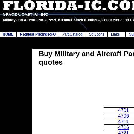
HOME
Request Pricing RFQ
Part Catalog
Solutions
Links
Su
Buy Military and Aircraft P
quotes
4701
4706
4711
4716
4721