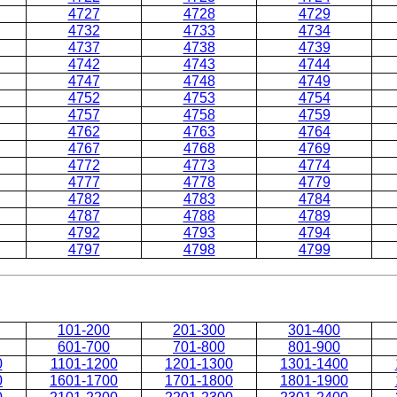
4727
4728
4729
4732
4733
4734
4737
4738
4739
4742
4743
4744
4747
4748
4749
4752
4753
4754
4757
4758
4759
4762
4763
4764
4767
4768
4769
4772
4773
4774
4777
4778
4779
4782
4783
4784
4787
4788
4789
4792
4793
4794
4797
4798
4799
101-200
201-300
301-400
601-700
701-800
801-900
0
1101-1200
1201-1300
1301-1400
0
1601-1700
1701-1800
1801-1900