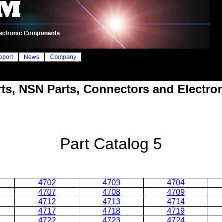
pport
News
Company
arts, NSN Parts, Connectors and Electr
Part Catalog 5
4702
4703
4704
4707
4708
4709
4712
4713
4714
4717
4718
4719
4722
4723
4724