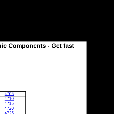
onic Components - Get fast
4705
4710
4715
4720
4725